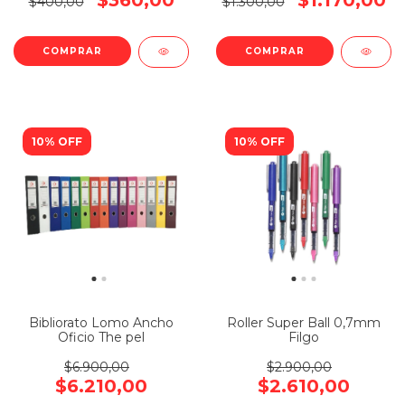
$360,00
$1.170,00
$400,00
$1.300,00
COMPRAR
10% OFF
10% OFF
Bibliorato Lomo Ancho
Roller Super Ball 0,7mm
Oficio The pel
Filgo
$6.900,00
$2.900,00
$6.210,00
$2.610,00