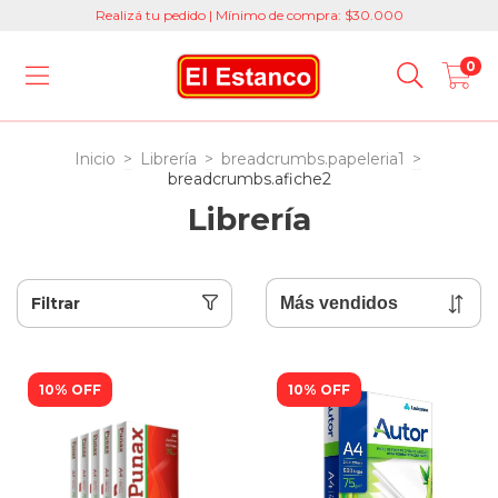
Realizá tu pedido | Mínimo de compra: $30.000
0
Inicio
>
Librería
>
breadcrumbs.papeleria1
>
breadcrumbs.afiche2
Librería
Filtrar
10% OFF
10% OFF